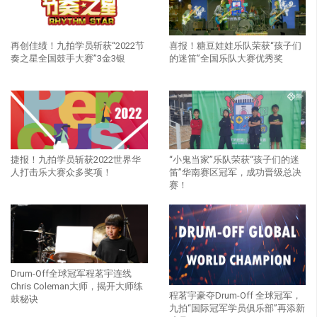
再创佳绩！九拍学员斩获“2022节
喜报！糖豆娃娃乐队荣获“孩子们
奏之星全国鼓手大赛”3金3银
的迷笛”全国乐队大赛优秀奖
捷报！九拍学员斩获2022世界华
“小鬼当家”乐队荣获“孩子们的迷
人打击乐大赛众多奖项！
笛”华南赛区冠军，成功晋级总决
赛！
Drum-Off全球冠军程茗宇连线
Chris Coleman大师，揭开大师练
程茗宇豪夺Drum-Off 全球冠军，
鼓秘诀
九拍“国际冠军学员俱乐部”再添新