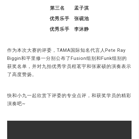
第三名 孟子淇
优秀乐手 张砚池
优秀乐手 李沐静
作为本次大赛的评委，TAMA国际知名代言人Pete Ray
Biggin和平里修一分别公布了Fusion组别和Funk组别的
获奖名单，并对九拍优秀学员程茗宇和张家硕的演奏表示
了高度赞扬。
快和小九一起欣赏下评委的专业点评，和获奖学员的精彩
演奏吧~