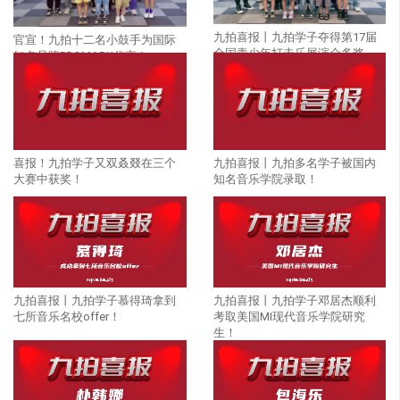
九拍喜报丨九拍学子夺得第17届
官宣！九拍十二名小鼓手为国际
全国青少年打击乐展演众多奖
知名品牌PROMARK代言！
项！
喜报！九拍学子又双叒叕在三个
九拍喜报丨九拍多名学子被国内
大赛中获奖！
知名音乐学院录取！
九拍喜报丨九拍学子慕得琦拿到
九拍喜报丨九拍学子邓居杰顺利
七所音乐名校offer！
考取美国MI现代音乐学院研究
生！