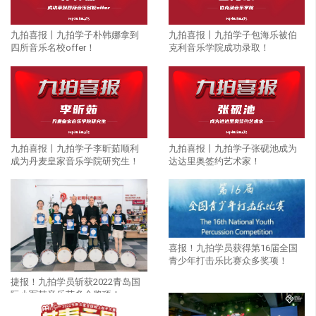
九拍喜报丨九拍学子包海乐被伯
九拍喜报丨九拍学子朴韩娜拿到
克利音乐学院成功录取！
四所音乐名校offer！
九拍喜报丨九拍学子李昕茹顺利
九拍喜报丨九拍学子张砚池成为
成为丹麦皇家音乐学院研究生！
达达里奥签约艺术家！
喜报！九拍学员获得第16届全国
青少年打击乐比赛众多奖项！
捷报！九拍学员斩获2022青岛国
际小军鼓音乐节多个奖项！