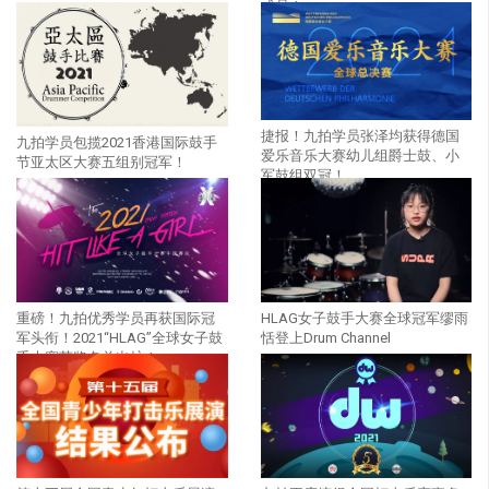
成员！
捷报！九拍学员张泽均获得德国
九拍学员包揽2021香港国际鼓手
爱乐音乐大赛幼儿组爵士鼓、小
节亚太区大赛五组别冠军！
军鼓组双冠！
重磅！九拍优秀学员再获国际冠
HLAG女子鼓手大赛全球冠军缪雨
军头衔！2021“HLAG”全球女子鼓
恬登上Drum Channel
手大赛获奖名单出炉！