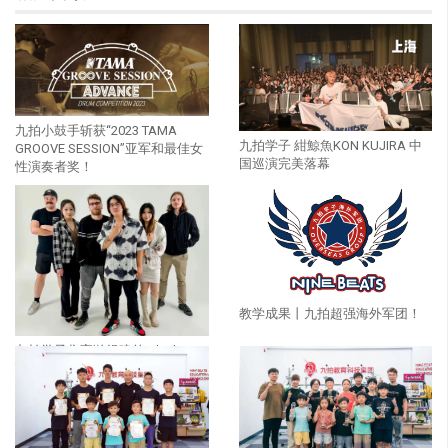
九拍小鼓手斩获“2023 TAMA
九拍学子 紺鯨魚KON KUJIRA 中
GROOVE SESSION”亚军和最佳女
国巡演完美落幕
性演奏者奖！
教学成果丨九拍超强海外军团！
九拍学子焦宇瀚组建的 Black
ToFu 乐队首演成功！